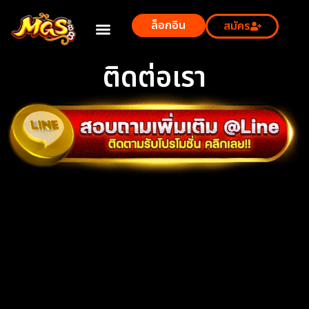
ล็อกอิน
สมัคร
ติดต่อเรา