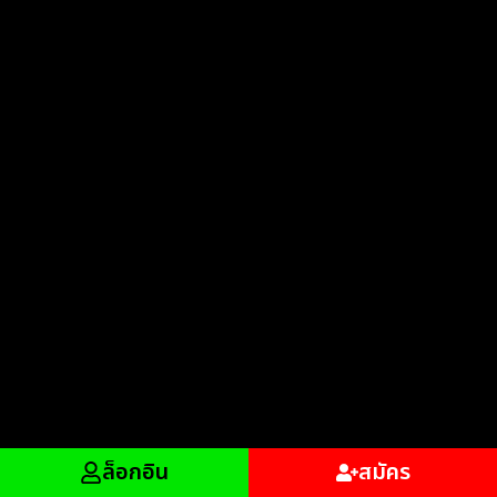
ล็อกอิน
สมัคร