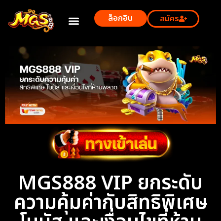
ล็อกอิน
สมัคร
MGS888 VIP ยกระดับ
ความคุ้มค่ากับสิทธิพิเศษ