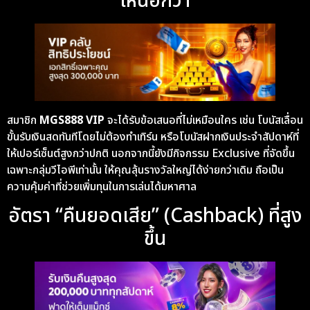
เหนือกว่า
สมาชิก
MGS888 VIP
จะได้รับข้อเสนอที่ไม่เหมือนใคร เช่น โบนัสเลื่อน
ขั้นรับเงินสดทันทีโดยไม่ต้องทำเทิร์น หรือโบนัสฝากเงินประจำสัปดาห์ที่
ให้เปอร์เซ็นต์สูงกว่าปกติ นอกจากนี้ยังมีกิจกรรม Exclusive ที่จัดขึ้น
เฉพาะกลุ่มวีไอพีเท่านั้น ให้คุณลุ้นรางวัลใหญ่ได้ง่ายกว่าเดิม ถือเป็น
ความคุ้มค่าที่ช่วยเพิ่มทุนในการเล่นได้มหาศาล
อัตรา “คืนยอดเสีย” (Cashback) ที่สูง
ขึ้น