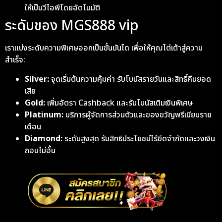
ให้เป็นวีไอพีโดยอัตโนมัติ
ระดับของ MGS888 vip
เราแบ่งระดับความพิเศษออกเป็นขั้นบันได เพื่อให้คุณไต่เต้าสู่ความ
สำเร็จ:
Silver:
จุดเริ่มต้นความคุ้มค่า รับโบนัสรายวันและสิทธิ์คืนยอด
เสีย
Gold:
เพิ่มอัตรา Cashback และรับโบนัสเติมเงินพิเศษ
Platinum:
บริการผู้จัดการส่วนตัวและของขวัญพรีเมียมราย
เดือน
Diamond:
ระดับสูงสุด รับสิทธิประโยชน์ไร้ขีดจำกัดและวงเงิน
ถอนไม่อั้น