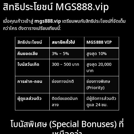
สิทธิประโยชน์ MGS888.vip
เมื่อคุณก้าวเข้าสู่
mgs888.vip
เตรียมพบกับสิทธิประโยชน์ที่จัดเต็ม
กว่าใคร ดังตารางเปรียบเทียบนี้:
สิทธิประโยชน์
สมาชิกทั่วไป
MGS888 VIP
คืนยอดเสีย
3% – 5%
สูงสุด 10%
โบนัสวันเกิด
300 – 500 บาท
สูงสุด 20,000
บาท
การฝาก-ถอน
ช่องทางปกติ
ช่องทางพิเศษ
(Priority)
ผู้ดูแลส่วนตัว
ติดต่อแอดมินก
มีผู้จัดการส่วนตัว
ลาง
ดูแล 24 ชม.
โบนัสพิเศษ (Special Bonuses) ที่